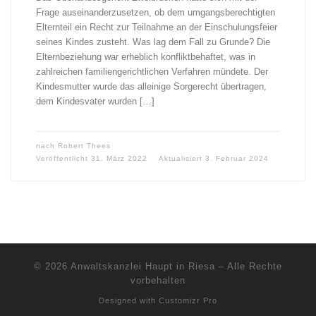
Frage auseinanderzusetzen, ob dem umgangsberechtigten
Elternteil ein Recht zur Teilnahme an der Einschulungsfeier
seines Kindes zusteht. Was lag dem Fall zu Grunde? Die
Elternbeziehung war erheblich konfliktbehaftet, was in
zahlreichen familiengerichtlichen Verfahren mündete. Der
Kindesmutter wurde das alleinige Sorgerecht übertragen,
dem Kindesvater wurden […]
nach
Robert Thees
Veröffentlicht
31. März 2022
Aktualisiert
3. Februar 2024
© 2026
Anwaltskanzlei Haupt in Riesa
–
Alle Rechte
vorbehalten
Designed with
Customizr Pro