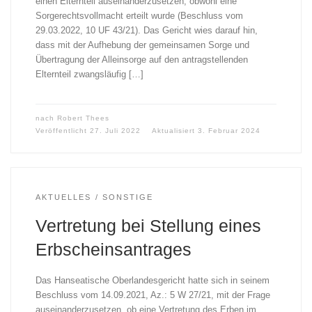
einen Elternteil auseinanderzusetzen, obwohl eine
Sorgerechtsvollmacht erteilt wurde (Beschluss vom
29.03.2022, 10 UF 43/21). Das Gericht wies darauf hin,
dass mit der Aufhebung der gemeinsamen Sorge und
Übertragung der Alleinsorge auf den antragstellenden
Elternteil zwangsläufig […]
nach
Robert Thees
Veröffentlicht
27. Juli 2022
Aktualisiert
3. Februar 2024
AKTUELLES
SONSTIGE
Vertretung bei Stellung eines
Erbscheinsantrages
Das Hanseatische Oberlandesgericht hatte sich in seinem
Beschluss vom 14.09.2021, Az.: 5 W 27/21, mit der Frage
auseinanderzusetzen, ob eine Vertretung des Erben im