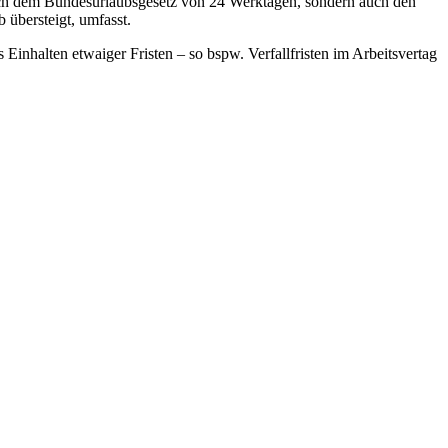
nach dem Bundesurlaubsgesetz von 24 Werktagen, sondern auch den
übersteigt, umfasst.
inhalten etwaiger Fristen – so bspw. Verfallfristen im Arbeitsvertag