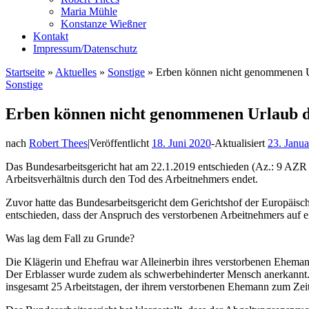
Maria Mühle
Konstanze Wießner
Kontakt
Impressum/Datenschutz
Startseite
»
Aktuelles
»
Sonstige
»
Erben können nicht genommenen Ur
Sonstige
Erben können nicht genommenen Urlaub de
nach
Robert Thees
|
Veröffentlicht
18. Juni 2020
-
Aktualisiert
23. Janu
Das Bundesarbeitsgericht hat am 22.1.2019 entschieden (Az.: 9 AZR
Arbeitsverhältnis durch den Tod des Arbeitnehmers endet.
Zuvor hatte das Bundesarbeitsgericht dem Gerichtshof der Europäis
entschieden, dass der Anspruch des verstorbenen Arbeitnehmers auf e
Was lag dem Fall zu Grunde?
Die Klägerin und Ehefrau war Alleinerbin ihres verstorbenen Eheman
Der Erblasser wurde zudem als schwerbehinderter Mensch anerkannt. 
insgesamt 25 Arbeitstagen, der ihrem verstorbenen Ehemann zum Zeit