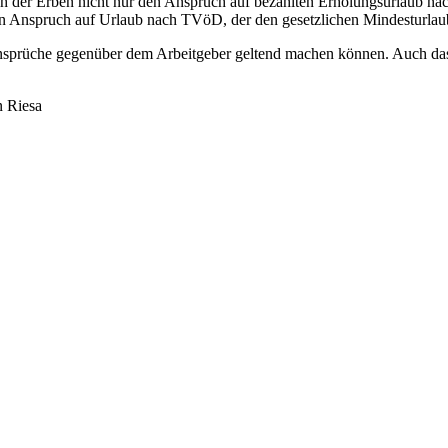
ruch der Erben nicht nur den Anspruch auf bezahlten Erholungsurlaub 
 Anspruch auf Urlaub nach TVöD, der den gesetzlichen Mindesturlaub 
Ansprüche gegenüber dem Arbeitgeber geltend machen können. Auch das E
n Riesa